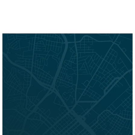
Wingate
New York, New York, États-Unis
Pratique pour les piétons
10
rapid_transit_stations
historic
shopping
pedestrian_friendly
travel_time
quiet
groceries
cafes
cycling_friendly
high_schools
vibrant
restaurants
primary_schools
nightlife
parks