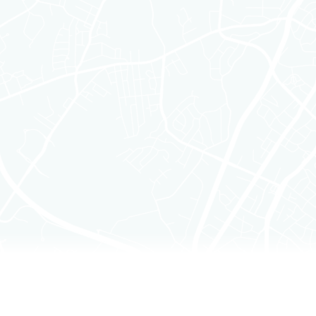
Web
www.locallogic.co
et/ou des produits AP
du site Web (le « Service »). Veuillez lire att
accédant au Service, vous acceptez tous les
pouvez pas accepter les termes de cet Accord
Conditions relatives à l’utilisation du Service 
Vous avez besoin d’un navigateur Web pris 
cesser de prendre en charge un navigateur We
navigateur Web pris en charge. Vous reconn
équipement informatique et de votre connexi
La COMPAGNIE vous accorde un droit et une lic
(et permettre à vos utilisateurs et clients d’a
générées par le Service, (ii) reproduire et af
le cas échéant, (iii) utiliser le kit de dévelo
disposition par la COMPAGNIE pour votre usag