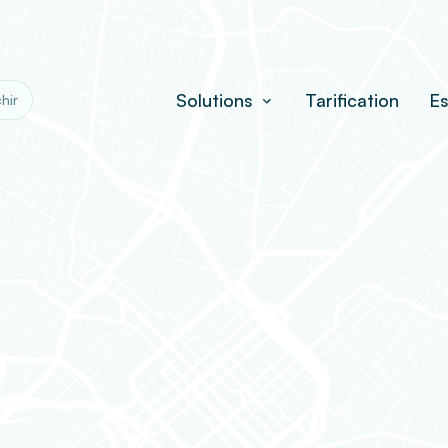
Solutions
Tarification
Es
hir
ntialité et toute autre politique ou directive affichée 
se Nexmoov inc. (« COMPAGNIE ») concernant les condit