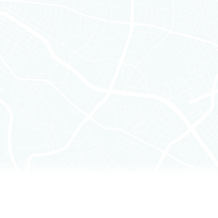
u accessibles à partir de tout sous-domaine
 d’utiliser le Service. En utilisant ou en
 tout moment, vous n’acceptez pas ou ne
ser.
z et acceptez que la COMPAGNIE puisse
 nécessitera que vous téléchargiez un
Service dépend de la performance de votre
ables pour (i) accéder, utiliser et afficher
ris, le cas échéant, les widgets et les données
en avec cet affichage et à aucune autre fin, et
ation d’applications (« API ») mis à
re les Services. Toutes les restrictions,