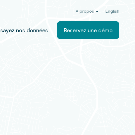
À propos
English
sayez nos données
Réservez une démo
sur
www.locallogic.co
(l’« Accord ») constitue
ions associées à votre utilisation du site