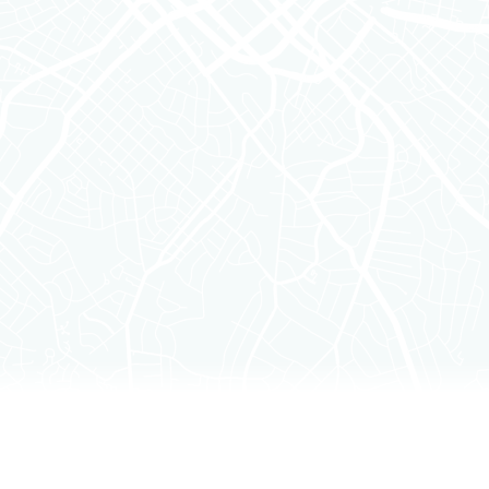
I ou SDK et/ou des services offerts sur ce site Web o
entivement tous les termes et conditions ci-dessous avant
 termes et conditions énoncés dans cet Accord. Si, à
, vous devez cesser d’accéder au Service ou de l’utili
:
en charge pour accéder au Service. Vous reconnaisse
b donné et que votre utilisation continue du Service
aissez également et acceptez que la performance du 
on Internet.
ence révocables, non sous-licenciables et non transfér
ccéder et d’utiliser) le Service sur le Site Web, y comp
ficher le nom et le logo de Local Logic uniquement en li
ppement logiciel (« SDK ») et les interfaces de programm
e interne et uniquement dans le but de mettre en œuv