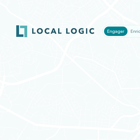
Engager
Enric
Introduction
Ce document, ainsi que la Politique de confide
un contrat entre vous (« vous ») et Entrepri