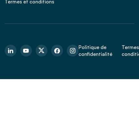
Termes et conditions
Politique de
Termes
confidentialité
conditi