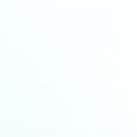
Local SDKs
À partir de
100$
par SDK/mois
En fonction du nombre d'agents
Widgets prêts à l'emploi
Couverture nationale
Rabais groupés
Neighborhood SDKs