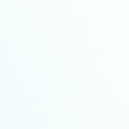
À partir de
500$
par SDK/mois
En fonction du nombre de vues
Widgets prêts à l'emploi
Couverture nationale
Rabais groupés et régionaux
APIs
À partir de
1 500$