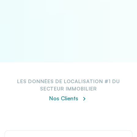
Licence de site basée sur le nombre d'agents
Rapports de localisation illimités
Image de marque de l'entreprise
SSO
LES DONNÉES DE LOCALISATION #1 DU
SECTEUR IMMOBILIER
Nos Clients