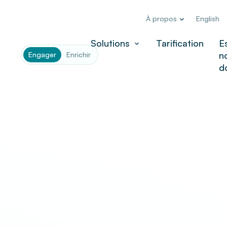
À propos
English
Solutions
Tarification
E
n
Engager
Enrichir
d