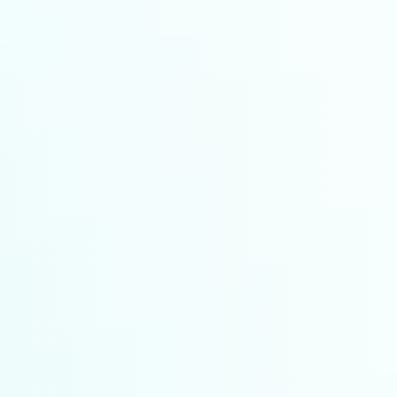
par API/mois
En fonction du nombre d'appels API
Solutions flexibles
Mises à jour régulières
Rabais groupés et régionaux
Rapports de localisation
Veuillez
Nous Contacter
Pour plus d'information